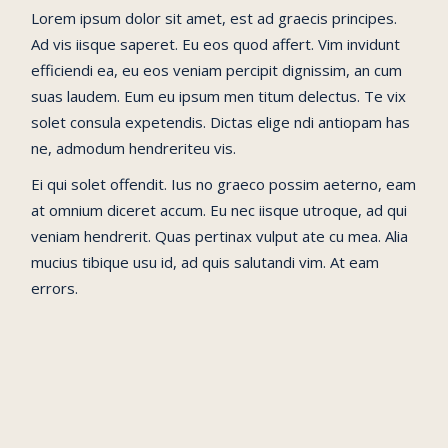
Lorem ipsum dolor sit amet, est ad graecis principes.
Ad vis iisque saperet. Eu eos quod affert. Vim invidunt
efficiendi ea, eu eos veniam percipit dignissim, an cum
suas laudem. Eum eu ipsum men titum delectus. Te vix
solet consula expetendis. Dictas elige ndi antiopam has
ne, admodum hendreriteu vis.
Ei qui solet offendit. Ius no graeco possim aeterno, eam
at omnium diceret accum. Eu nec iisque utroque, ad qui
veniam hendrerit. Quas pertinax vulput ate cu mea. Alia
mucius tibique usu id, ad quis salutandi vim. At eam
errors.