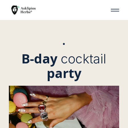
Skip
to
the
content
B-day
cocktail
party